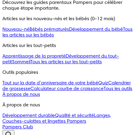
Découvrez les guides parentaux Pampers pour célébrer
chaque étape importante.
Articles sur les nouveau-nés et les bébés (0-12 mois)
Nouveau-né
Bébés prématurés
Développement du bébé
Tous
les articles sur les bébés
Articles sur les tout-petits
Apprentissage de la propreté
Développement du tout-
petit
Sommeil
Tous les articles sur les tout-petits
Outils populaires
Tout sur la date d’anniversaire de votre bébé
Quiz
Calendrier
de grossesse
Calculateur courbe de croissance
Tous les outils
À propos de nous
À propos de nous
Développement durable
Qualité et sécurité
Langes,
Couches-culottes et lingettes Pampers
Pampers Club