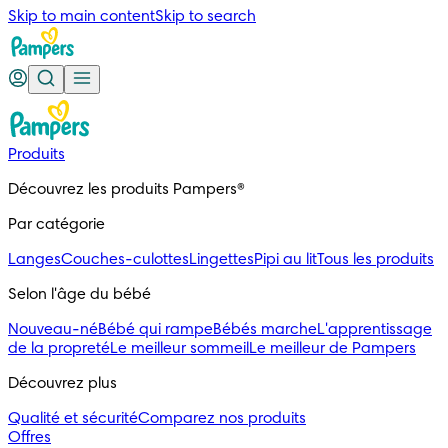
Skip to main content
Skip to search
Produits
Découvrez les produits Pampers®
Par catégorie
Langes
Couches-culottes
Lingettes
Pipi au lit
Tous les produits
Selon l'âge du bébé
Nouveau-né
Bébé qui rampe
Bébés marche
L'apprentissage
de la propreté
Le meilleur sommeil
Le meilleur de Pampers
Découvrez plus
Qualité et sécurité
Comparez nos produits
Offres