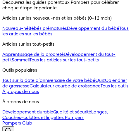
Découvrez les guides parentaux Pampers pour célébrer
chaque étape importante.
Articles sur les nouveau-nés et les bébés (0-12 mois)
Nouveau-né
Bébés prématurés
Développement du bébé
Tous
les articles sur les bébés
Articles sur les tout-petits
Apprentissage de la propreté
Développement du tout-
petit
Sommeil
Tous les articles sur les tout-petits
Outils populaires
Tout sur la date d’anniversaire de votre bébé
Quiz
Calendrier
de grossesse
Calculateur courbe de croissance
Tous les outils
À propos de nous
À propos de nous
Développement durable
Qualité et sécurité
Langes,
Couches-culottes et lingettes Pampers
Pampers Club