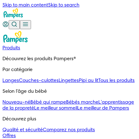
Skip to main content
Skip to search
Produits
Découvrez les produits Pampers®
Par catégorie
Langes
Couches-culottes
Lingettes
Pipi au lit
Tous les produits
Selon l'âge du bébé
Nouveau-né
Bébé qui rampe
Bébés marche
L'apprentissage
de la propreté
Le meilleur sommeil
Le meilleur de Pampers
Découvrez plus
Qualité et sécurité
Comparez nos produits
Offres