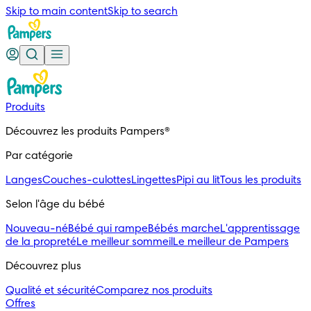
Skip to main content
Skip to search
Produits
Découvrez les produits Pampers®
Par catégorie
Langes
Couches-culottes
Lingettes
Pipi au lit
Tous les produits
Selon l'âge du bébé
Nouveau-né
Bébé qui rampe
Bébés marche
L'apprentissage
de la propreté
Le meilleur sommeil
Le meilleur de Pampers
Découvrez plus
Qualité et sécurité
Comparez nos produits
Offres