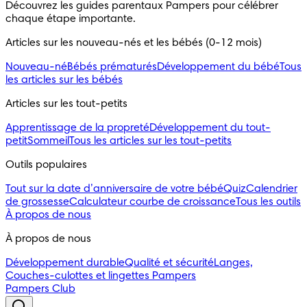
Découvrez les guides parentaux Pampers pour célébrer
chaque étape importante.
Articles sur les nouveau-nés et les bébés (0-12 mois)
Nouveau-né
Bébés prématurés
Développement du bébé
Tous
les articles sur les bébés
Articles sur les tout-petits
Apprentissage de la propreté
Développement du tout-
petit
Sommeil
Tous les articles sur les tout-petits
Outils populaires
Tout sur la date d’anniversaire de votre bébé
Quiz
Calendrier
de grossesse
Calculateur courbe de croissance
Tous les outils
À propos de nous
À propos de nous
Développement durable
Qualité et sécurité
Langes,
Couches-culottes et lingettes Pampers
Pampers Club