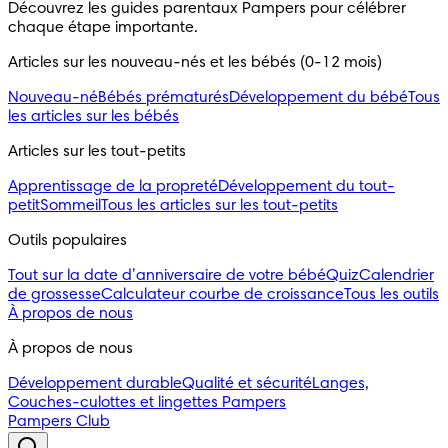
Découvrez les guides parentaux Pampers pour célébrer
chaque étape importante.
Articles sur les nouveau-nés et les bébés (0-12 mois)
Nouveau-né
Bébés prématurés
Développement du bébé
Tous
les articles sur les bébés
Articles sur les tout-petits
Apprentissage de la propreté
Développement du tout-
petit
Sommeil
Tous les articles sur les tout-petits
Outils populaires
Tout sur la date d’anniversaire de votre bébé
Quiz
Calendrier
de grossesse
Calculateur courbe de croissance
Tous les outils
À propos de nous
À propos de nous
Développement durable
Qualité et sécurité
Langes,
Couches-culottes et lingettes Pampers
Pampers Club