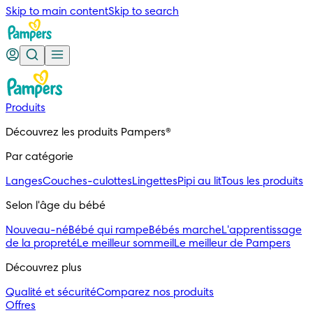
Skip to main content
Skip to search
Produits
Découvrez les produits Pampers®
Par catégorie
Langes
Couches-culottes
Lingettes
Pipi au lit
Tous les produits
Selon l'âge du bébé
Nouveau-né
Bébé qui rampe
Bébés marche
L'apprentissage
de la propreté
Le meilleur sommeil
Le meilleur de Pampers
Découvrez plus
Qualité et sécurité
Comparez nos produits
Offres