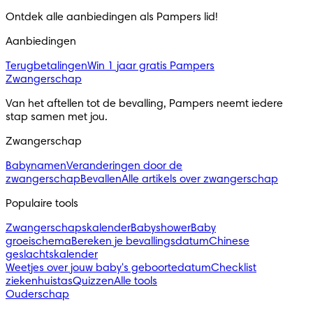
Ontdek alle aanbiedingen als Pampers lid! 
Aanbiedingen
Terugbetalingen
Win 1 jaar gratis Pampers
Zwangerschap
Van het aftellen tot de bevalling, Pampers neemt iedere 
stap samen met jou.
Zwangerschap
Babynamen
Veranderingen door de
zwangerschap
Bevallen
Alle artikels over zwangerschap
Populaire tools
Zwangerschapskalender
Babyshower
Baby
groeischema
Bereken je bevallingsdatum
Chinese
geslachtskalender
Weetjes over jouw baby's geboortedatum
Checklist
ziekenhuistas
Quizzen
Alle tools
Ouderschap