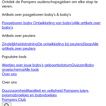
Ontdek de Pampers ouderschapsgidsen om elke stap te 
vieren.
Artikels over pasgeboren baby's & baby's 
Pasgeboren baby
Ontwikkeling van baby's
Alle artikels over
baby's
Artikels over peuters
Zindelijkheidstraining
De ontwikkeling bij peuters
Slaap
Alle
artikels over peuters
Populaire tools
Weetjes over jouw baby's geboortedatum
Quizzen
Baby
groeischema
Alle tools
Over ons
Over ons
Duurzaamheid
Kwaliteit en veiligheid
Pampers luiers,
pyjamabroekjes en babydoekjes
Pampers Club