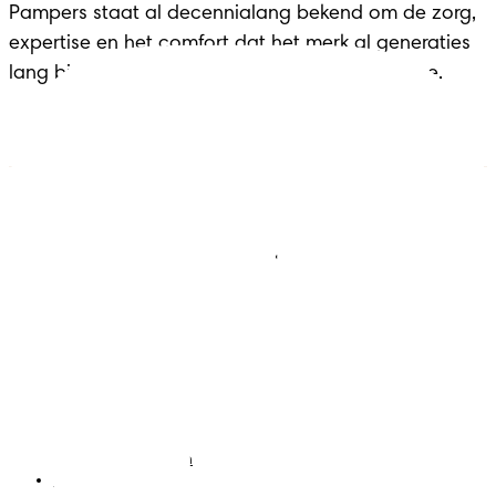
Pampers staat al decennialang bekend om de zorg, 
expertise en het comfort dat het merk al generaties 
lang biedt aan gezinnen in elke belangrijke fase.
Luiers
Contact met ons opnemen
Babydoekjes
Jobs
Algemene voorwaarden
Privacy
Toegankelijkheidsverklaring
Cookies
Sitemap
Website PG
Taal
Nederlands
|
Frans
Land/regio wijzigen
Mijn Gegevens