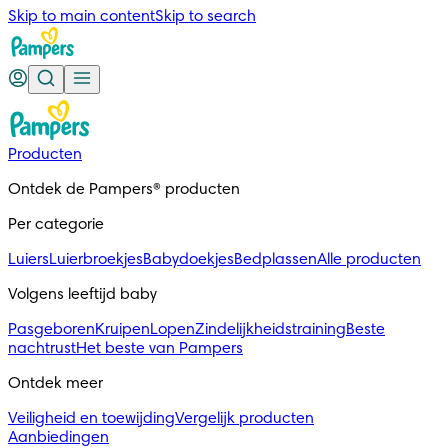
Skip to main content
Skip to search
Producten
Ontdek de Pampers® producten
Per categorie
Luiers
Luierbroekjes
Babydoekjes
Bedplassen
Alle producten
Volgens leeftijd baby
Pasgeboren
Kruipen
Lopen
Zindelijkheidstraining
Beste
nachtrust
Het beste van Pampers
Ontdek meer
Veiligheid en toewijding
Vergelijk producten
Aanbiedingen