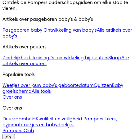
Ontdek de Pampers ouderschapsgidsen om elke stap te
vieren.
Artikels over pasgeboren baby's & baby's
Pasgeboren baby
Ontwikkeling van baby's
Alle artikels over
baby's
Artikels over peuters
Zindelijkheidstraining
De ontwikkeling bij peuters
Slaap
Alle
artikels over peuters
Populaire tools
Weetjes over jouw baby's geboortedatum
Quizzen
Baby
groeischema
Alle tools
Over ons
Over ons
Duurzaamheid
Kwaliteit en veiligheid
Pampers luiers,
pyjamabroekjes en babydoekjes
Pampers Club