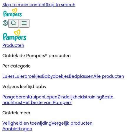
Skip to main content
Skip to search
Producten
Ontdek de Pampers® producten
Per categorie
Luiers
Luierbroekjes
Babydoekjes
Bedplassen
Alle producten
Volgens leeftijd baby
Pasgeboren
Kruipen
Lopen
Zindelijkheidstraining
Beste
nachtrust
Het beste van Pampers
Ontdek meer
Veiligheid en toewijding
Vergelijk producten
Aanbiedingen