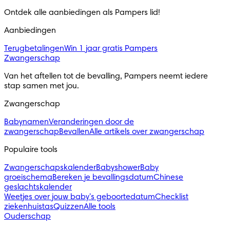
Ontdek alle aanbiedingen als Pampers lid!
Aanbiedingen
Terugbetalingen
Win 1 jaar gratis Pampers
Zwangerschap
Van het aftellen tot de bevalling, Pampers neemt iedere
stap samen met jou.
Zwangerschap
Babynamen
Veranderingen door de
zwangerschap
Bevallen
Alle artikels over zwangerschap
Populaire tools
Zwangerschapskalender
Babyshower
Baby
groeischema
Bereken je bevallingsdatum
Chinese
geslachtskalender
Weetjes over jouw baby's geboortedatum
Checklist
ziekenhuistas
Quizzen
Alle tools
Ouderschap