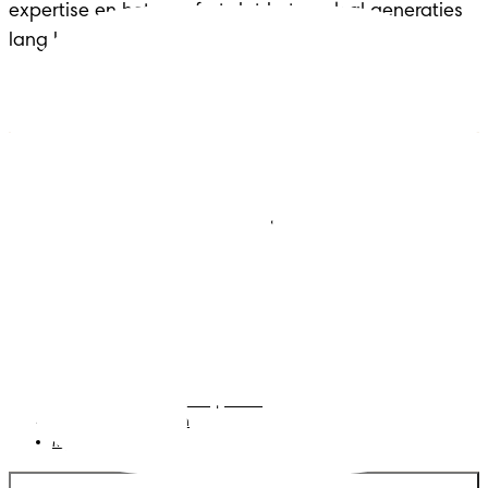
expertise en het comfort dat het merk al generaties
lang biedt aan gezinnen in elke belangrijke fase.
Luiers
Contact met ons opnemen
Babydoekjes
Jobs
Algemene voorwaarden
Privacy
Toegankelijkheidsverklaring
Cookies
Sitemap
Website PG
Taal
Nederlands
|
Frans
Land/regio wijzigen
Mijn Gegevens