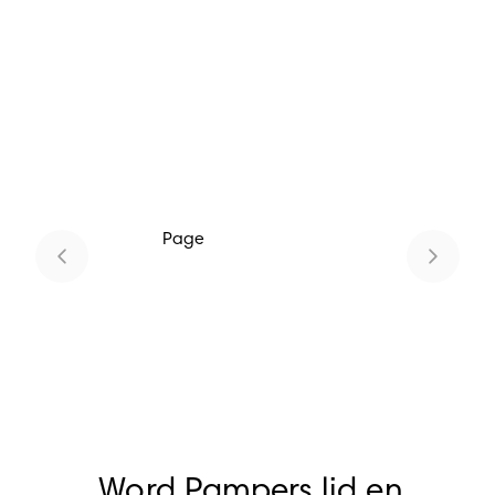
Page
1
Word Pampers lid en