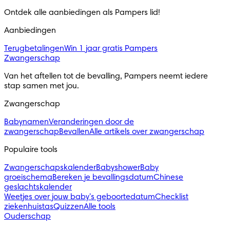
Ontdek alle aanbiedingen als Pampers lid!
Aanbiedingen
Terugbetalingen
Win 1 jaar gratis Pampers
Zwangerschap
Van het aftellen tot de bevalling, Pampers neemt iedere
stap samen met jou.
Zwangerschap
Babynamen
Veranderingen door de
zwangerschap
Bevallen
Alle artikels over zwangerschap
Populaire tools
Zwangerschapskalender
Babyshower
Baby
groeischema
Bereken je bevallingsdatum
Chinese
geslachtskalender
Weetjes over jouw baby's geboortedatum
Checklist
ziekenhuistas
Quizzen
Alle tools
Ouderschap