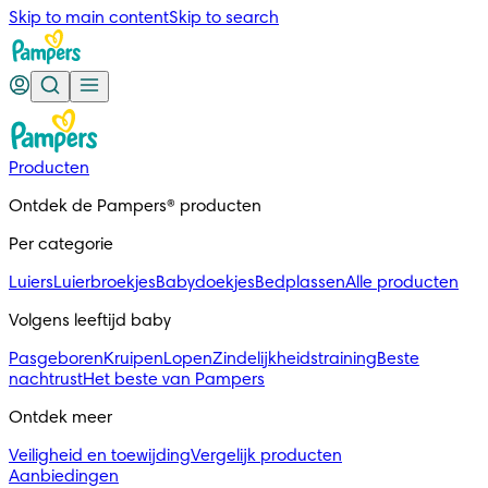
Skip to main content
Skip to search
Producten
Ontdek de Pampers® producten
Per categorie
Luiers
Luierbroekjes
Babydoekjes
Bedplassen
Alle producten
Volgens leeftijd baby
Pasgeboren
Kruipen
Lopen
Zindelijkheidstraining
Beste
nachtrust
Het beste van Pampers
Ontdek meer
Veiligheid en toewijding
Vergelijk producten
Aanbiedingen