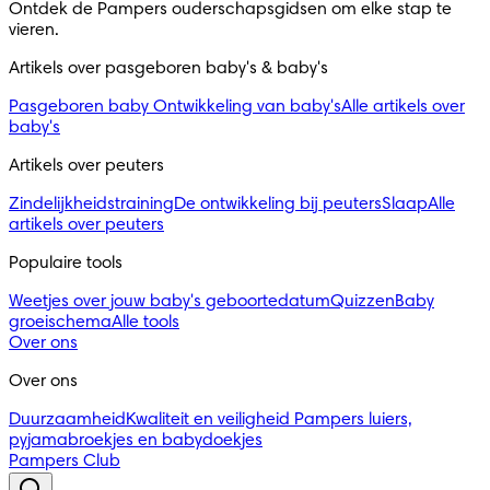
Ontdek de Pampers ouderschapsgidsen om elke stap te
vieren.
Artikels over pasgeboren baby's & baby's
Pasgeboren baby
Ontwikkeling van baby's
Alle artikels over
baby's
Artikels over peuters
Zindelijkheidstraining
De ontwikkeling bij peuters
Slaap
Alle
artikels over peuters
Populaire tools
Weetjes over jouw baby's geboortedatum
Quizzen
Baby
groeischema
Alle tools
Over ons
Over ons
Duurzaamheid
Kwaliteit en veiligheid
Pampers luiers,
pyjamabroekjes en babydoekjes
Pampers Club