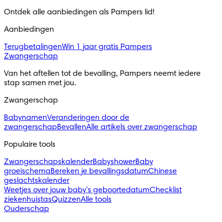
Ontdek alle aanbiedingen als Pampers lid! 
Aanbiedingen
Terugbetalingen
Win 1 jaar gratis Pampers
Zwangerschap
Van het aftellen tot de bevalling, Pampers neemt iedere 
stap samen met jou.
Zwangerschap
Babynamen
Veranderingen door de
zwangerschap
Bevallen
Alle artikels over zwangerschap
Populaire tools
Zwangerschapskalender
Babyshower
Baby
groeischema
Bereken je bevallingsdatum
Chinese
geslachtskalender
Weetjes over jouw baby's geboortedatum
Checklist
ziekenhuistas
Quizzen
Alle tools
Ouderschap