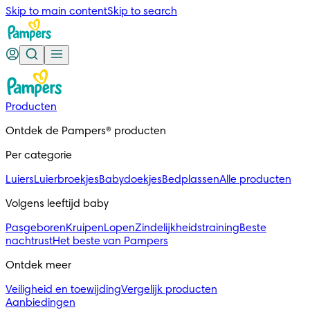
Skip to main content
Skip to search
Producten
Ontdek de Pampers® producten
Per categorie
Luiers
Luierbroekjes
Babydoekjes
Bedplassen
Alle producten
Volgens leeftijd baby
Pasgeboren
Kruipen
Lopen
Zindelijkheidstraining
Beste
nachtrust
Het beste van Pampers
Ontdek meer
Veiligheid en toewijding
Vergelijk producten
Aanbiedingen