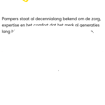
Pampers staat al decennialang bekend om de zorg, 
expertise en het comfort dat het merk al generaties 
lang biedt aan gezinnen in elke belangrijke fase.
Luiers
Contact met ons opnemen
Babydoekjes
Jobs
Algemene voorwaarden
Privacy
Toegankelijkheidsverklaring
Cookies
Sitemap
Website PG