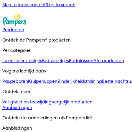
Skip to main content
Skip to search
Producten
Ontdek de Pampers® producten
Per categorie
Luiers
Luierbroekjes
Babydoekjes
Bedplassen
Alle producten
Volgens leeftijd baby
Pasgeboren
Kruipen
Lopen
Zindelijkheidstraining
Beste nachtru
Ontdek meer
Veiligheid en toewijding
Vergelijk producten
Aanbiedingen
Ontdek alle aanbiedingen als Pampers lid! 
Aanbiedingen