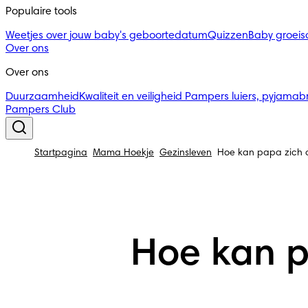
Populaire tools
Weetjes over jouw baby's geboortedatum
Quizzen
Baby groei
Over ons
Over ons
Duurzaamheid
Kwaliteit en veiligheid
Pampers luiers, pyjamab
Pampers Club
Startpagina
Mama Hoekje
Gezinsleven
Hoe kan papa zich o
Hoe kan p