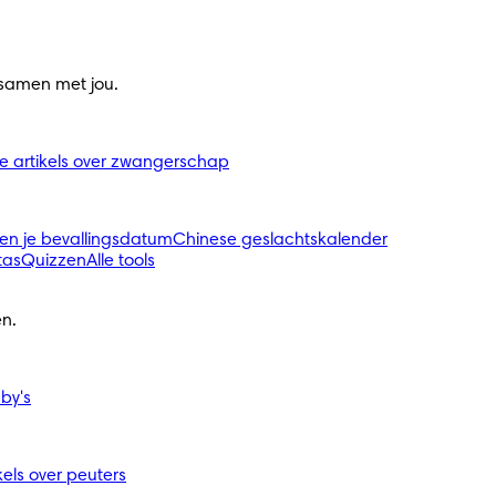
 samen met jou.
le artikels over zwangerschap
en je bevallingsdatum
Chinese geslachtskalender
tas
Quizzen
Alle tools
n.
aby's
ikels over peuters