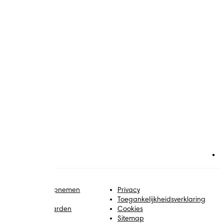
ontact met ons opnemen
Privacy
obs
Toegankelijkheidsverklaring
lgemene voorwaarden
Cookies
Sitemap