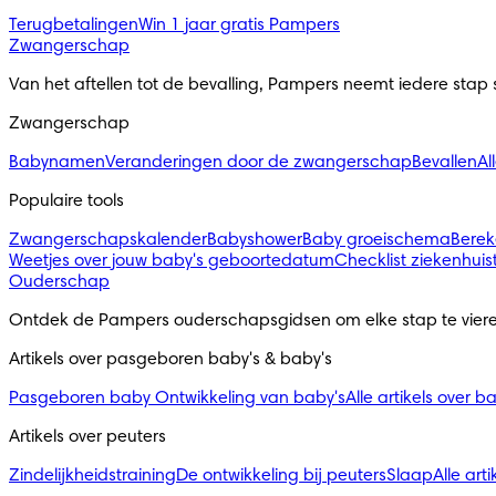
Terugbetalingen
Win 1 jaar gratis Pampers
Zwangerschap
Van het aftellen tot de bevalling, Pampers neemt iedere stap
Zwangerschap
Babynamen
Veranderingen door de zwangerschap
Bevallen
Al
Populaire tools
Zwangerschapskalender
Babyshower
Baby groeischema
Berek
Weetjes over jouw baby's geboortedatum
Checklist ziekenhuis
Ouderschap
Ontdek de Pampers ouderschapsgidsen om elke stap te viere
Artikels over pasgeboren baby's & baby's 
Pasgeboren baby
Ontwikkeling van baby's
Alle artikels over b
Artikels over peuters
Zindelijkheidstraining
De ontwikkeling bij peuters
Slaap
Alle art