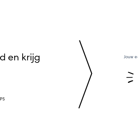
 en krijg
Jouw e
IPS