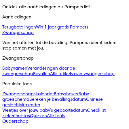
Ontdek alle aanbiedingen als Pampers lid! 
Aanbiedingen
Terugbetalingen
Win 1 jaar gratis Pampers
Zwangerschap
Van het aftellen tot de bevalling, Pampers neemt iedere 
stap samen met jou.
Zwangerschap
Babynamen
Veranderingen door de
zwangerschap
Bevallen
Alle artikels over zwangerschap
Populaire tools
Zwangerschapskalender
Babyshower
Baby
groeischema
Bereken je bevallingsdatum
Chinese
geslachtskalender
Weetjes over jouw baby's geboortedatum
Checklist
ziekenhuistas
Quizzen
Alle tools
Ouderschap