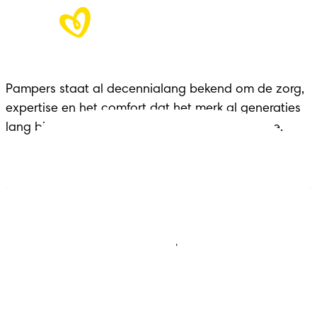
Pampers staat al decennialang bekend om de zorg, 
expertise en het comfort dat het merk al generaties 
lang biedt aan gezinnen in elke belangrijke fase.
Luiers
Contact met ons opnemen
Babydoekjes
Jobs
Algemene voorwaarden
Privacy
Toegankelijkheidsverklaring