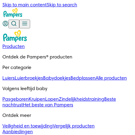
Skip to main content
Skip to search
Producten
Ontdek de Pampers® producten
Per categorie
Luiers
Luierbroekjes
Babydoekjes
Bedplassen
Alle producten
Volgens leeftijd baby
Pasgeboren
Kruipen
Lopen
Zindelijkheidstraining
Beste
nachtrust
Het beste van Pampers
Ontdek meer
Veiligheid en toewijding
Vergelijk producten
Aanbiedingen