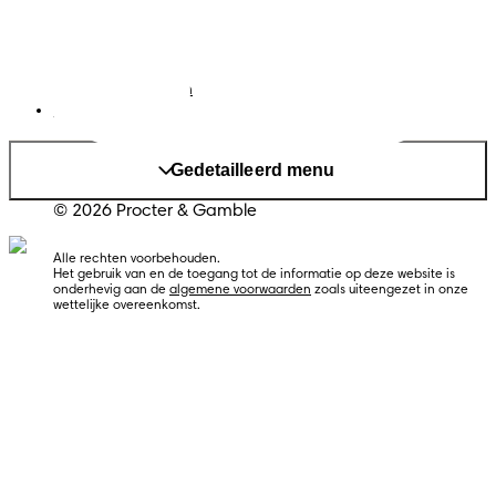
Cookies
Sitemap
Website PG
Taal
Nederlands
|
Frans
Land/regio wijzigen
Mijn Gegevens
Gedetailleerd menu
© 2026 Procter & Gamble
Alle rechten voorbehouden. 
Het gebruik van en de toegang tot de informatie op deze website is 
onderhevig aan de 
algemene voorwaarden
 zoals uiteengezet in onze 
wettelijke overeenkomst.