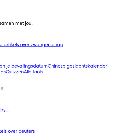
 samen met jou.
le artikels over zwangerschap
en je bevallingsdatum
Chinese geslachtskalender
tas
Quizzen
Alle tools
n.
aby's
ikels over peuters