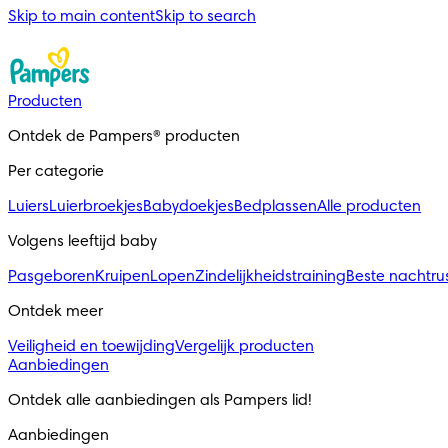
Skip to main content
Skip to search
Producten
Ontdek de Pampers® producten
Per categorie
Luiers
Luierbroekjes
Babydoekjes
Bedplassen
Alle producten
Volgens leeftijd baby
Pasgeboren
Kruipen
Lopen
Zindelijkheidstraining
Beste nachtru
Ontdek meer
Veiligheid en toewijding
Vergelijk producten
Aanbiedingen
Ontdek alle aanbiedingen als Pampers lid! 
Aanbiedingen