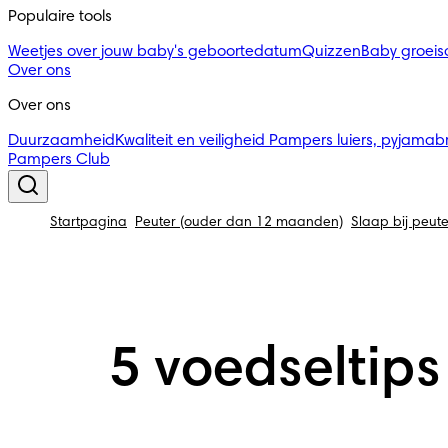
Populaire tools
Weetjes over jouw baby's geboortedatum
Quizzen
Baby groei
Over ons
Over ons
Duurzaamheid
Kwaliteit en veiligheid
Pampers luiers, pyjamab
Pampers Club
Startpagina
Peuter (ouder dan 12 maanden)
Slaap bij peute
5 voedseltips