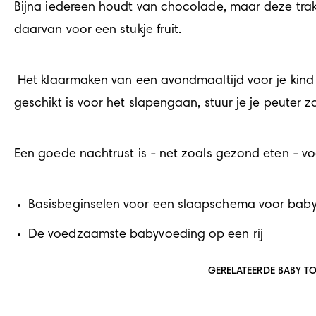
Bijna iedereen houdt van chocolade, maar deze trakt
daarvan voor een stukje fruit. 
 Het klaarmaken van een avondmaaltijd voor je kind is vaak best lastig, maar als je even de tijd neemt om goed na te denken over voeding die 
geschikt is voor het slapengaan, stuur je je peute
Een goede nachtrust is - net zoals gezond eten - vo
Basisbeginselen voor een slaapschema voor baby
De voedzaamste babyvoeding op een rij
GERELATEERDE BABY T