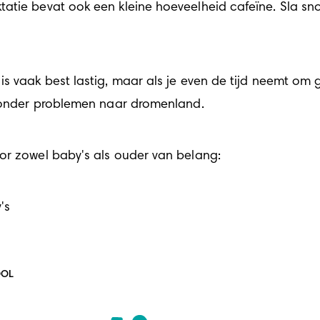
atie bevat ook een kleine hoeveelheid cafeïne. Sla sno
r zonder problemen naar dromenland.
or zowel baby's als ouder van belang:
's
OOL