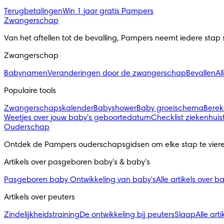
Terugbetalingen
Win 1 jaar gratis Pampers
Zwangerschap
Van het aftellen tot de bevalling, Pampers neemt iedere stap
Zwangerschap
Babynamen
Veranderingen door de zwangerschap
Bevallen
Al
Populaire tools
Zwangerschapskalender
Babyshower
Baby groeischema
Berek
Weetjes over jouw baby's geboortedatum
Checklist ziekenhuis
Ouderschap
Ontdek de Pampers ouderschapsgidsen om elke stap te viere
Artikels over pasgeboren baby's & baby's 
Pasgeboren baby
Ontwikkeling van baby's
Alle artikels over b
Artikels over peuters
Zindelijkheidstraining
De ontwikkeling bij peuters
Slaap
Alle art