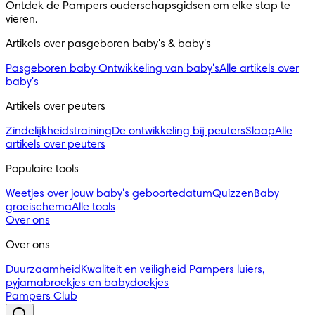
Ontdek de Pampers ouderschapsgidsen om elke stap te 
vieren.
Artikels over pasgeboren baby's & baby's 
Pasgeboren baby
Ontwikkeling van baby's
Alle artikels over
baby's
Artikels over peuters
Zindelijkheidstraining
De ontwikkeling bij peuters
Slaap
Alle
artikels over peuters
Populaire tools
Weetjes over jouw baby's geboortedatum
Quizzen
Baby
groeischema
Alle tools
Over ons
Over ons
Duurzaamheid
Kwaliteit en veiligheid
Pampers luiers,
pyjamabroekjes en babydoekjes
Pampers Club