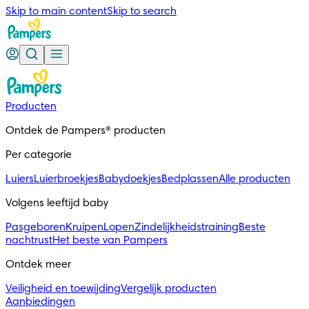
Skip to main content
Skip to search
Producten
Ontdek de Pampers® producten
Per categorie
Luiers
Luierbroekjes
Babydoekjes
Bedplassen
Alle producten
Volgens leeftijd baby
Pasgeboren
Kruipen
Lopen
Zindelijkheidstraining
Beste
nachtrust
Het beste van Pampers
Ontdek meer
Veiligheid en toewijding
Vergelijk producten
Aanbiedingen