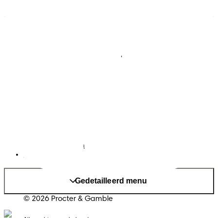
Luiers
Contact met ons opnemen
Babydoekjes
Jobs
Algemene voorwaarden
Privacy
Toegankelijkheidsverklaring
Cookies
Sitemap
Website PG
Taal
Nederlands
|
Frans
Land/regio wijzigen
Mijn Gegevens
Gedetailleerd menu
© 2026 Procter & Gamble