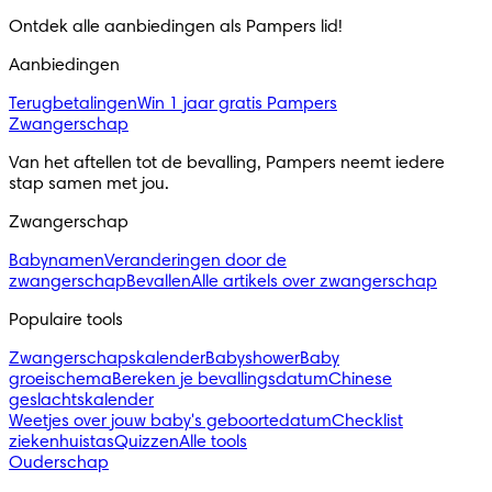
Ontdek alle aanbiedingen als Pampers lid! 
Aanbiedingen
Terugbetalingen
Win 1 jaar gratis Pampers
Zwangerschap
Van het aftellen tot de bevalling, Pampers neemt iedere 
stap samen met jou.
Zwangerschap
Babynamen
Veranderingen door de
zwangerschap
Bevallen
Alle artikels over zwangerschap
Populaire tools
Zwangerschapskalender
Babyshower
Baby
groeischema
Bereken je bevallingsdatum
Chinese
geslachtskalender
Weetjes over jouw baby's geboortedatum
Checklist
ziekenhuistas
Quizzen
Alle tools
Ouderschap