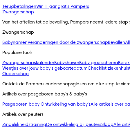
Terugbetalingen
Win 1 jaar gratis Pampers
Zwangerschap
Van het aftellen tot de bevalling, Pampers neemt iedere stap
Zwangerschap
Babynamen
Veranderingen door de zwangerschap
Bevallen
Al
Populaire tools
Zwangerschapskalender
Babyshower
Baby groeischema
Berek
Weetjes over jouw baby's geboortedatum
Checklist ziekenhuis
Ouderschap
Ontdek de Pampers ouderschapsgidsen om elke stap te viere
Artikels over pasgeboren baby's & baby's 
Pasgeboren baby
Ontwikkeling van baby's
Alle artikels over b
Artikels over peuters
Zindelijkheidstraining
De ontwikkeling bij peuters
Slaap
Alle art