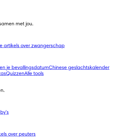
 samen met jou.
le artikels over zwangerschap
en je bevallingsdatum
Chinese geslachtskalender
tas
Quizzen
Alle tools
n.
aby's
ikels over peuters