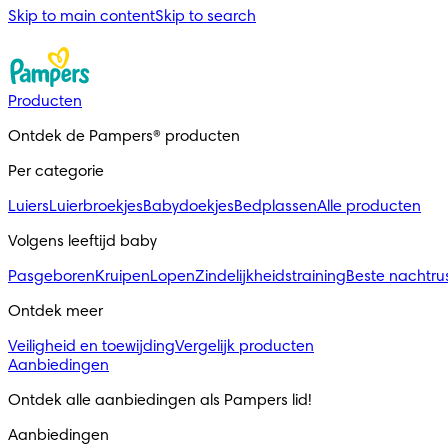
Skip to main content
Skip to search
Producten
Ontdek de Pampers® producten
Per categorie
Luiers
Luierbroekjes
Babydoekjes
Bedplassen
Alle producten
Volgens leeftijd baby
Pasgeboren
Kruipen
Lopen
Zindelijkheidstraining
Beste nachtru
Ontdek meer
Veiligheid en toewijding
Vergelijk producten
Aanbiedingen
Ontdek alle aanbiedingen als Pampers lid! 
Aanbiedingen