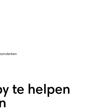
 aansterken
by te helpen
n