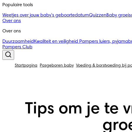
Populaire tools
Weetjes over jouw baby's geboortedatum
Quizzen
Baby groei
Over ons
Over ons
Duurzaamheid
Kwaliteit en veiligheid
Pampers luiers, pyjamab
Pampers Club
Startpagina
Pasgeboren baby
Voeding & borstvoeding bij 
Tips om je te
gro