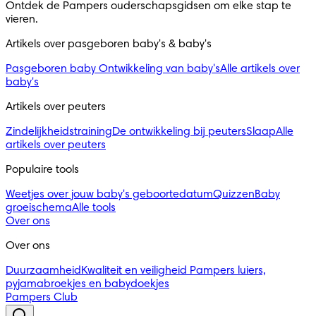
Ontdek de Pampers ouderschapsgidsen om elke stap te 
vieren.
Artikels over pasgeboren baby's & baby's 
Pasgeboren baby
Ontwikkeling van baby's
Alle artikels over
baby's
Artikels over peuters
Zindelijkheidstraining
De ontwikkeling bij peuters
Slaap
Alle
artikels over peuters
Populaire tools
Weetjes over jouw baby's geboortedatum
Quizzen
Baby
groeischema
Alle tools
Over ons
Over ons
Duurzaamheid
Kwaliteit en veiligheid
Pampers luiers,
pyjamabroekjes en babydoekjes
Pampers Club