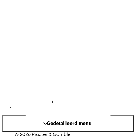
Luiers
Contact met ons opnemen
Babydoekjes
Jobs
Algemene voorwaarden
Privacy
Toegankelijkheidsverklaring
Cookies
Sitemap
Website PG
Taal
Nederlands
|
Frans
Land/regio wijzigen
Mijn Gegevens
Gedetailleerd menu
© 2026 Procter & Gamble