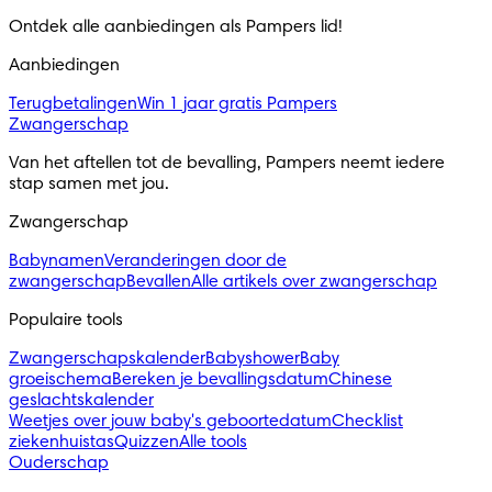
Ontdek alle aanbiedingen als Pampers lid! 
Aanbiedingen
Terugbetalingen
Win 1 jaar gratis Pampers
Zwangerschap
Van het aftellen tot de bevalling, Pampers neemt iedere 
stap samen met jou.
Zwangerschap
Babynamen
Veranderingen door de
zwangerschap
Bevallen
Alle artikels over zwangerschap
Populaire tools
Zwangerschapskalender
Babyshower
Baby
groeischema
Bereken je bevallingsdatum
Chinese
geslachtskalender
Weetjes over jouw baby's geboortedatum
Checklist
ziekenhuistas
Quizzen
Alle tools
Ouderschap