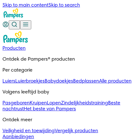
Skip to main content
Skip to search
Producten
Ontdek de Pampers® producten
Per categorie
Luiers
Luierbroekjes
Babydoekjes
Bedplassen
Alle producten
Volgens leeftijd baby
Pasgeboren
Kruipen
Lopen
Zindelijkheidstraining
Beste
nachtrust
Het beste van Pampers
Ontdek meer
Veiligheid en toewijding
Vergelijk producten
Aanbiedingen