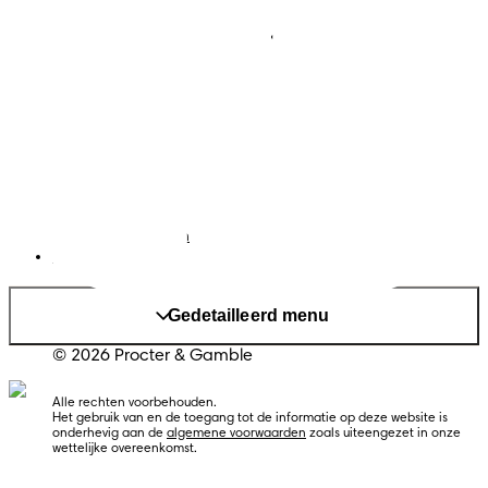
Babydoekjes
Jobs
Algemene voorwaarden
Privacy
Toegankelijkheidsverklaring
Cookies
Sitemap
Website PG
Taal
Nederlands
|
Frans
Land/regio wijzigen
Mijn Gegevens
Gedetailleerd menu
© 2026 Procter & Gamble
Alle rechten voorbehouden. 
Het gebruik van en de toegang tot de informatie op deze website is 
onderhevig aan de 
algemene voorwaarden
 zoals uiteengezet in onze 
wettelijke overeenkomst.