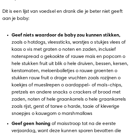
Dit is een lijst van voedsel en drank die je beter niet geeft 
aan je baby: 
Geef niets waardoor de baby zou kunnen stikken, 
zoals o hotdogs, vleessticks, worstjes o stukjes vlees of 
kaas o vis met graten o noten en zaden, inclusief 
notenspread o gekookte of rauwe mais en popcorn o 
hele stukken fruit uit blik o hele druiven, bessen, kersen, 
kerstomaten, meloenballetjes o rauwe groenten o 
stukken rauw fruit o droge vruchten zoals rozijnen o 
koekjes of mueslirepen o aardappel- of maïs-chips, 
pretzels en andere snacks o crackers of brood met 
zaden, noten of hele graankorrels o hele graankorrels 
zoals rijst, gerst of tarwe o harde, taaie of kleverige 
snoepjes o kauwgom o marshmallows 
Geef geen honing
 of maisstroop tot na de eerste 
verjaardag, want deze kunnen sporen bevatten die 