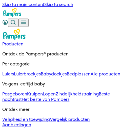
Skip to main content
Skip to search
Producten
Ontdek de Pampers® producten
Per categorie
Luiers
Luierbroekjes
Babydoekjes
Bedplassen
Alle producten
Volgens leeftijd baby
Pasgeboren
Kruipen
Lopen
Zindelijkheidstraining
Beste
nachtrust
Het beste van Pampers
Ontdek meer
Veiligheid en toewijding
Vergelijk producten
Aanbiedingen