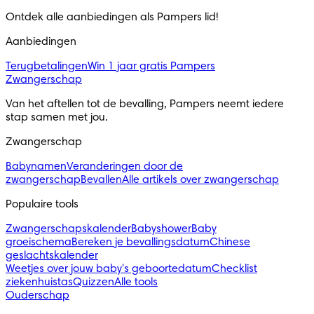
Ontdek alle aanbiedingen als Pampers lid! 
Aanbiedingen
Terugbetalingen
Win 1 jaar gratis Pampers
Zwangerschap
Van het aftellen tot de bevalling, Pampers neemt iedere 
stap samen met jou.
Zwangerschap
Babynamen
Veranderingen door de
zwangerschap
Bevallen
Alle artikels over zwangerschap
Populaire tools
Zwangerschapskalender
Babyshower
Baby
groeischema
Bereken je bevallingsdatum
Chinese
geslachtskalender
Weetjes over jouw baby's geboortedatum
Checklist
ziekenhuistas
Quizzen
Alle tools
Ouderschap