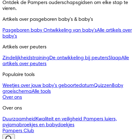
Ontdek de Pampers ouderschapsgidsen om elke stap te 
vieren.
Artikels over pasgeboren baby's & baby's 
Pasgeboren baby
Ontwikkeling van baby's
Alle artikels over
baby's
Artikels over peuters
Zindelijkheidstraining
De ontwikkeling bij peuters
Slaap
Alle
artikels over peuters
Populaire tools
Weetjes over jouw baby's geboortedatum
Quizzen
Baby
groeischema
Alle tools
Over ons
Over ons
Duurzaamheid
Kwaliteit en veiligheid
Pampers luiers,
pyjamabroekjes en babydoekjes
Pampers Club