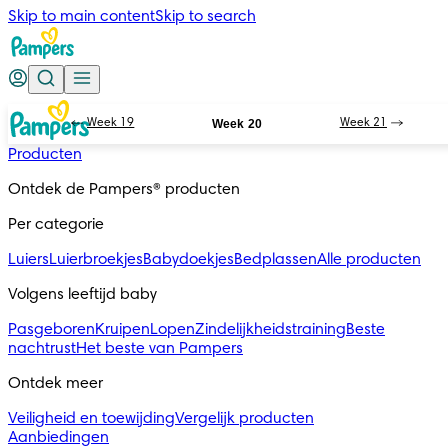
Skip to main content
Skip to search
Week 19
Week 20
Week 21
Producten
Ontdek de Pampers® producten
Per categorie
Luiers
Luierbroekjes
Babydoekjes
Bedplassen
Alle producten
Volgens leeftijd baby
Pasgeboren
Kruipen
Lopen
Zindelijkheidstraining
Beste
nachtrust
Het beste van Pampers
Ontdek meer
Veiligheid en toewijding
Vergelijk producten
Aanbiedingen