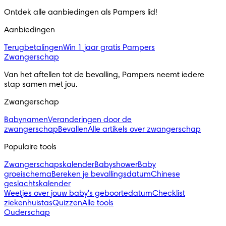
Ontdek alle aanbiedingen als Pampers lid! 
Aanbiedingen
Terugbetalingen
Win 1 jaar gratis Pampers
Zwangerschap
Van het aftellen tot de bevalling, Pampers neemt iedere 
stap samen met jou.
Zwangerschap
Babynamen
Veranderingen door de
zwangerschap
Bevallen
Alle artikels over zwangerschap
Populaire tools
Zwangerschapskalender
Babyshower
Baby
groeischema
Bereken je bevallingsdatum
Chinese
geslachtskalender
Weetjes over jouw baby's geboortedatum
Checklist
ziekenhuistas
Quizzen
Alle tools
Ouderschap