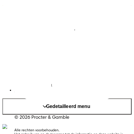
Luiers
Contact met ons opnemen
Babydoekjes
Jobs
Algemene voorwaarden
Privacy
Toegankelijkheidsverklaring
Cookies
Sitemap
Website PG
Taal
Nederlands
|
Frans
Land/regio wijzigen
Mijn Gegevens
Gedetailleerd menu
© 2026 Procter & Gamble
Alle rechten voorbehouden. 