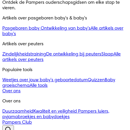
Ontdek de Pampers ouderschapsgidsen om elke stap te 
vieren.
Artikels over pasgeboren baby's & baby's 
Pasgeboren baby
Ontwikkeling van baby's
Alle artikels over
baby's
Artikels over peuters
Zindelijkheidstraining
De ontwikkeling bij peuters
Slaap
Alle
artikels over peuters
Populaire tools
Weetjes over jouw baby's geboortedatum
Quizzen
Baby
groeischema
Alle tools
Over ons
Over ons
Duurzaamheid
Kwaliteit en veiligheid
Pampers luiers,
pyjamabroekjes en babydoekjes
Pampers Club