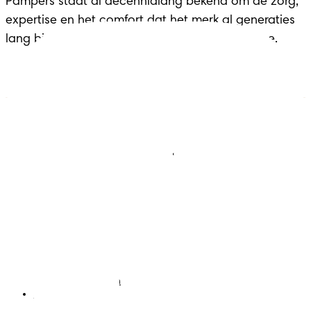
Pampers staat al decennialang bekend om de zorg, 
expertise en het comfort dat het merk al generaties 
lang biedt aan gezinnen in elke belangrijke fase.
Luiers
Contact met ons opnemen
Babydoekjes
Jobs
Algemene voorwaarden
Privacy
Toegankelijkheidsverklaring
Cookies
Sitemap
Website PG
Taal
Nederlands
|
Frans
Land/regio wijzigen
Mijn Gegevens