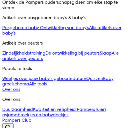
Ontdek de Pampers ouderschapsgidsen om elke stap te 
vieren.
Artikels over pasgeboren baby's & baby's 
Pasgeboren baby
Ontwikkeling van baby's
Alle artikels over
baby's
Artikels over peuters
Zindelijkheidstraining
De ontwikkeling bij peuters
Slaap
Alle
artikels over peuters
Populaire tools
Weetjes over jouw baby's geboortedatum
Quizzen
Baby
groeischema
Alle tools
Over ons
Over ons
Duurzaamheid
Kwaliteit en veiligheid
Pampers luiers,
pyjamabroekjes en babydoekjes
Pampers Club