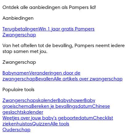
Ontdek alle aanbiedingen als Pampers lid! 
Aanbiedingen
Terugbetalingen
Win 1 jaar gratis Pampers
Zwangerschap
Van het aftellen tot de bevalling, Pampers neemt iedere 
stap samen met jou.
Zwangerschap
Babynamen
Veranderingen door de
zwangerschap
Bevallen
Alle artikels over zwangerschap
Populaire tools
Zwangerschapskalender
Babyshower
Baby
groeischema
Bereken je bevallingsdatum
Chinese
geslachtskalender
Weetjes over jouw baby's geboortedatum
Checklist
ziekenhuistas
Quizzen
Alle tools
Ouderschap