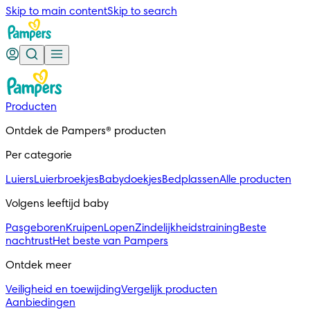
Skip to main content
Skip to search
Producten
Ontdek de Pampers® producten
Per categorie
Luiers
Luierbroekjes
Babydoekjes
Bedplassen
Alle producten
Volgens leeftijd baby
Pasgeboren
Kruipen
Lopen
Zindelijkheidstraining
Beste
nachtrust
Het beste van Pampers
Ontdek meer
Veiligheid en toewijding
Vergelijk producten
Aanbiedingen