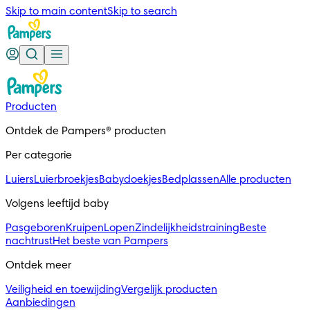
Skip to main content
Skip to search
Producten
Ontdek de Pampers® producten
Per categorie
Luiers
Luierbroekjes
Babydoekjes
Bedplassen
Alle producten
Volgens leeftijd baby
Pasgeboren
Kruipen
Lopen
Zindelijkheidstraining
Beste
nachtrust
Het beste van Pampers
Ontdek meer
Veiligheid en toewijding
Vergelijk producten
Aanbiedingen