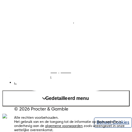
Luiers
Contact met ons opnemen
Babydoekjes
Jobs
Algemene voorwaarden
Privacy
Toegankelijkheidsverklaring
Cookies
Sitemap
Website PG
Taal
Nederlands
|
Frans
Land/regio wijzigen
Mijn Gegevens
Gedetailleerd menu
© 2026 Procter & Gamble
Alle rechten voorbehouden.
Beheer Cookies
Het gebruik van en de toegang tot de informatie op deze website is
onderhevig aan de
algemene voorwaarden
zoals uiteengezet in onze
wettelijke overeenkomst.