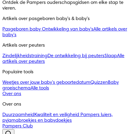
Ontdek de Pampers ouderschapsgidsen om elke stap te
vieren.
Artikels over pasgeboren baby's & baby's
Pasgeboren baby
Ontwikkeling van baby's
Alle artikels over
baby's
Artikels over peuters
Zindelijkheidstraining
De ontwikkeling bij peuters
Slaap
Alle
artikels over peuters
Populaire tools
Weetjes over jouw baby's geboortedatum
Quizzen
Baby
groeischema
Alle tools
Over ons
Over ons
Duurzaamheid
Kwaliteit en veiligheid
Pampers luiers,
pyjamabroekjes en babydoekjes
Pampers Club