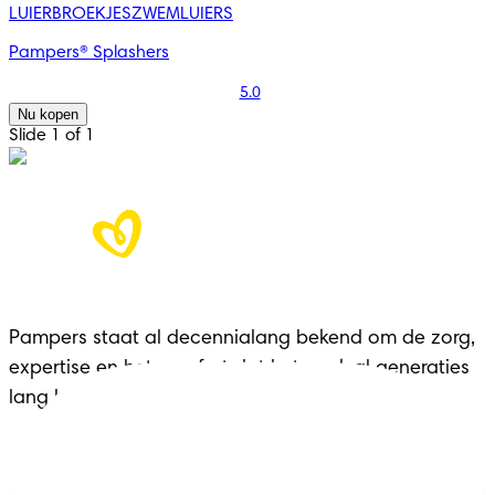
LUIERBROEKJES
ZWEMLUIERS
Pampers® Splashers
5.0
Nu kopen
Slide 1 of 1
Pampers staat al decennialang bekend om de zorg,
expertise en het comfort dat het merk al generaties
lang biedt aan gezinnen in elke belangrijke fase.