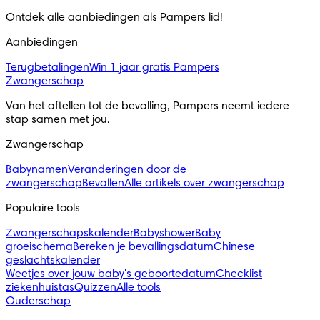
Ontdek alle aanbiedingen als Pampers lid!
Aanbiedingen
Terugbetalingen
Win 1 jaar gratis Pampers
Zwangerschap
Van het aftellen tot de bevalling, Pampers neemt iedere
stap samen met jou.
Zwangerschap
Babynamen
Veranderingen door de
zwangerschap
Bevallen
Alle artikels over zwangerschap
Populaire tools
Zwangerschapskalender
Babyshower
Baby
groeischema
Bereken je bevallingsdatum
Chinese
geslachtskalender
Weetjes over jouw baby's geboortedatum
Checklist
ziekenhuistas
Quizzen
Alle tools
Ouderschap