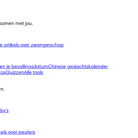
 samen met jou.
le artikels over zwangerschap
en je bevallingsdatum
Chinese geslachtskalender
tas
Quizzen
Alle tools
n.
aby's
ikels over peuters