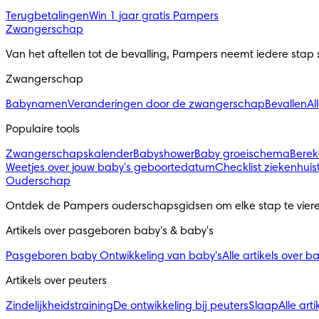
Terugbetalingen
Win 1 jaar gratis Pampers
Zwangerschap
Van het aftellen tot de bevalling, Pampers neemt iedere stap
Zwangerschap
Babynamen
Veranderingen door de zwangerschap
Bevallen
Al
Populaire tools
Zwangerschapskalender
Babyshower
Baby groeischema
Berek
Weetjes over jouw baby's geboortedatum
Checklist ziekenhuis
Ouderschap
Ontdek de Pampers ouderschapsgidsen om elke stap te viere
Artikels over pasgeboren baby's & baby's 
Pasgeboren baby
Ontwikkeling van baby's
Alle artikels over b
Artikels over peuters
Zindelijkheidstraining
De ontwikkeling bij peuters
Slaap
Alle art