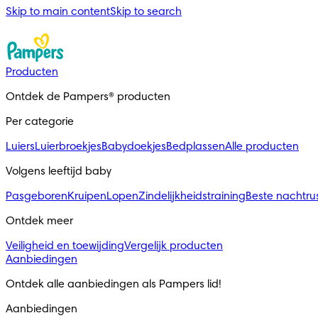
Skip to main content
Skip to search
Producten
Ontdek de Pampers® producten
Per categorie
Luiers
Luierbroekjes
Babydoekjes
Bedplassen
Alle producten
Volgens leeftijd baby
Pasgeboren
Kruipen
Lopen
Zindelijkheidstraining
Beste nachtru
Ontdek meer
Veiligheid en toewijding
Vergelijk producten
Aanbiedingen
Ontdek alle aanbiedingen als Pampers lid! 
Aanbiedingen