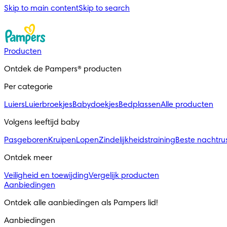
Skip to main content
Skip to search
Producten
Ontdek de Pampers® producten
Per categorie
Luiers
Luierbroekjes
Babydoekjes
Bedplassen
Alle producten
Volgens leeftijd baby
Pasgeboren
Kruipen
Lopen
Zindelijkheidstraining
Beste nachtru
Ontdek meer
Veiligheid en toewijding
Vergelijk producten
Aanbiedingen
Ontdek alle aanbiedingen als Pampers lid! 
Aanbiedingen