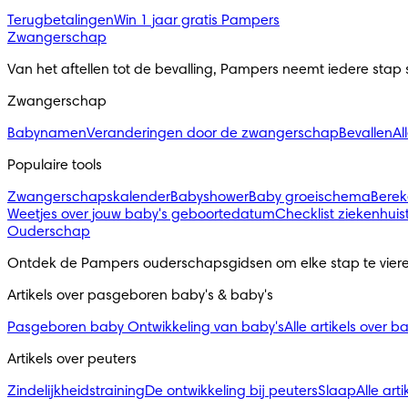
Terugbetalingen
Win 1 jaar gratis Pampers
Zwangerschap
Van het aftellen tot de bevalling, Pampers neemt iedere stap
Zwangerschap
Babynamen
Veranderingen door de zwangerschap
Bevallen
Al
Populaire tools
Zwangerschapskalender
Babyshower
Baby groeischema
Berek
Weetjes over jouw baby's geboortedatum
Checklist ziekenhuis
Ouderschap
Ontdek de Pampers ouderschapsgidsen om elke stap te viere
Artikels over pasgeboren baby's & baby's 
Pasgeboren baby
Ontwikkeling van baby's
Alle artikels over b
Artikels over peuters
Zindelijkheidstraining
De ontwikkeling bij peuters
Slaap
Alle art