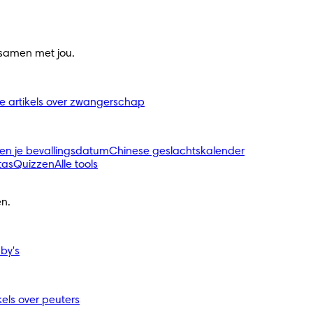
 samen met jou.
le artikels over zwangerschap
en je bevallingsdatum
Chinese geslachtskalender
tas
Quizzen
Alle tools
n.
aby's
ikels over peuters