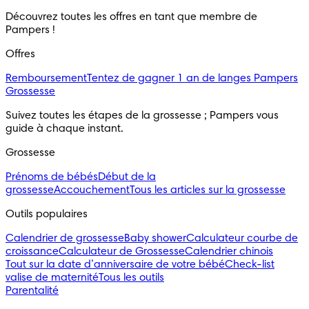
Découvrez toutes les offres en tant que membre de 
Pampers ! 
Offres
Remboursement
Tentez de gagner 1 an de langes Pampers
Grossesse
Suivez toutes les étapes de la grossesse ; Pampers vous 
guide à chaque instant.
Grossesse
Prénoms de bébés
Début de la
grossesse
Accouchement
Tous les articles sur la grossesse
Outils populaires 
Calendrier de grossesse
Baby shower
Calculateur courbe de
croissance
Calculateur de Grossesse
Calendrier chinois
Tout sur la date d’anniversaire de votre bébé
Check-list
valise de maternité
Tous les outils
Parentalité