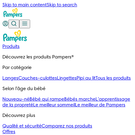
Skip to main content
Skip to search
Produits
Découvrez les produits Pampers®
Par catégorie
Langes
Couches-culottes
Lingettes
Pipi au lit
Tous les produits
Selon l'âge du bébé
Nouveau-né
Bébé qui rampe
Bébés marche
L'apprentissage
de la propreté
Le meilleur sommeil
Le meilleur de Pampers
Découvrez plus
Qualité et sécurité
Comparez nos produits
Offres