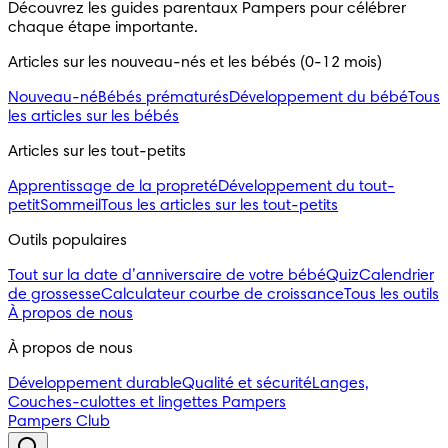
Découvrez les guides parentaux Pampers pour célébrer 
chaque étape importante.
Articles sur les nouveau-nés et les bébés (0-12 mois)
Nouveau-né
Bébés prématurés
Développement du bébé
Tous
les articles sur les bébés
Articles sur les tout-petits
Apprentissage de la propreté
Développement du tout-
petit
Sommeil
Tous les articles sur les tout-petits
Outils populaires 
Tout sur la date d’anniversaire de votre bébé
Quiz
Calendrier
de grossesse
Calculateur courbe de croissance
Tous les outils
À propos de nous
À propos de nous
Développement durable
Qualité et sécurité
Langes,
Couches-culottes et lingettes Pampers
Pampers Club