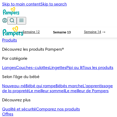
Skip to main content
Skip to search
Semaine 12
Semaine 13
Semaine 14
Produits
Découvrez les produits Pampers®
Par catégorie
Langes
Couches-culottes
Lingettes
Pipi au lit
Tous les produits
Selon l'âge du bébé
Nouveau-né
Bébé qui rampe
Bébés marche
L'apprentissage
de la propreté
Le meilleur sommeil
Le meilleur de Pampers
Découvrez plus
Qualité et sécurité
Comparez nos produits
Offres