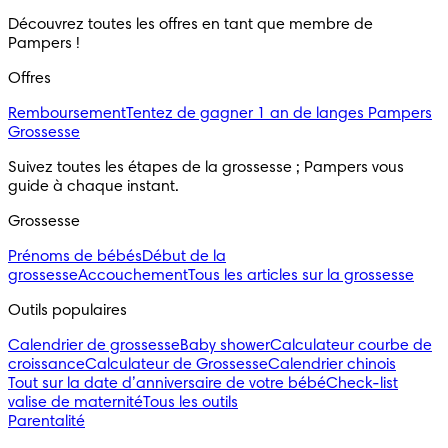
Découvrez toutes les offres en tant que membre de 
Pampers ! 
Offres
Remboursement
Tentez de gagner 1 an de langes Pampers
Grossesse
Suivez toutes les étapes de la grossesse ; Pampers vous 
guide à chaque instant.
Grossesse
Prénoms de bébés
Début de la
grossesse
Accouchement
Tous les articles sur la grossesse
Outils populaires 
Calendrier de grossesse
Baby shower
Calculateur courbe de
croissance
Calculateur de Grossesse
Calendrier chinois
Tout sur la date d’anniversaire de votre bébé
Check-list
valise de maternité
Tous les outils
Parentalité