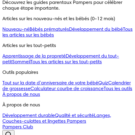
Découvrez les guides parentaux Pampers pour célébrer 
chaque étape importante.
Articles sur les nouveau-nés et les bébés (0-12 mois)
Nouveau-né
Bébés prématurés
Développement du bébé
Tous
les articles sur les bébés
Articles sur les tout-petits
Apprentissage de la propreté
Développement du tout-
petit
Sommeil
Tous les articles sur les tout-petits
Outils populaires 
Tout sur la date d’anniversaire de votre bébé
Quiz
Calendrier
de grossesse
Calculateur courbe de croissance
Tous les outils
À propos de nous
À propos de nous
Développement durable
Qualité et sécurité
Langes,
Couches-culottes et lingettes Pampers
Pampers Club