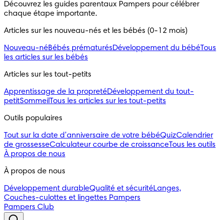
Découvrez les guides parentaux Pampers pour célébrer 
chaque étape importante.
Articles sur les nouveau-nés et les bébés (0-12 mois)
Nouveau-né
Bébés prématurés
Développement du bébé
Tous
les articles sur les bébés
Articles sur les tout-petits
Apprentissage de la propreté
Développement du tout-
petit
Sommeil
Tous les articles sur les tout-petits
Outils populaires 
Tout sur la date d’anniversaire de votre bébé
Quiz
Calendrier
de grossesse
Calculateur courbe de croissance
Tous les outils
À propos de nous
À propos de nous
Développement durable
Qualité et sécurité
Langes,
Couches-culottes et lingettes Pampers
Pampers Club