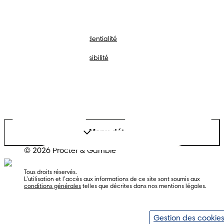
Conditions d’utilisations
Notification de confidentialité
Cookies
Déclaration d’accessibilité
Plan du site
Site PG
Langue
Français
|
Néerlandais
Changer le pays/région
Mes données
Menu détaillé
© 2026 Procter & Gamble
Tous droits réservés.  
L’utilisation et l’accès aux informations de ce site sont soumis aux 
conditions générales
 telles que décrites dans nos mentions légales. 
Gestion des cookie