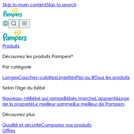
Skip to main content
Skip to search
Produits
Découvrez les produits Pampers®
Par catégorie
Langes
Couches-culottes
Lingettes
Pipi au lit
Tous les produits
Selon l'âge du bébé
Nouveau-né
Bébé qui rampe
Bébés marche
L'apprentissage
de la propreté
Le meilleur sommeil
Le meilleur de Pampers
Découvrez plus
Qualité et sécurité
Comparez nos produits
Offres