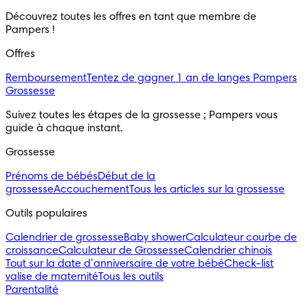
Découvrez toutes les offres en tant que membre de 
Pampers ! 
Offres
Remboursement
Tentez de gagner 1 an de langes Pampers
Grossesse
Suivez toutes les étapes de la grossesse ; Pampers vous 
guide à chaque instant.
Grossesse
Prénoms de bébés
Début de la
grossesse
Accouchement
Tous les articles sur la grossesse
Outils populaires 
Calendrier de grossesse
Baby shower
Calculateur courbe de
croissance
Calculateur de Grossesse
Calendrier chinois
Tout sur la date d’anniversaire de votre bébé
Check-list
valise de maternité
Tous les outils
Parentalité