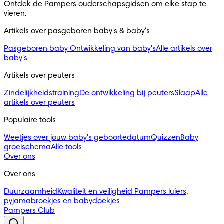
Ontdek de Pampers ouderschapsgidsen om elke stap te 
vieren.
Artikels over pasgeboren baby's & baby's 
Pasgeboren baby
Ontwikkeling van baby's
Alle artikels over
baby's
Artikels over peuters
Zindelijkheidstraining
De ontwikkeling bij peuters
Slaap
Alle
artikels over peuters
Populaire tools
Weetjes over jouw baby's geboortedatum
Quizzen
Baby
groeischema
Alle tools
Over ons
Over ons
Duurzaamheid
Kwaliteit en veiligheid
Pampers luiers,
pyjamabroekjes en babydoekjes
Pampers Club