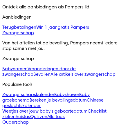
Ontdek alle aanbiedingen als Pampers lid! 
Aanbiedingen
Terugbetalingen
Win 1 jaar gratis Pampers
Zwangerschap
Van het aftellen tot de bevalling, Pampers neemt iedere 
stap samen met jou.
Zwangerschap
Babynamen
Veranderingen door de
zwangerschap
Bevallen
Alle artikels over zwangerschap
Populaire tools
Zwangerschapskalender
Babyshower
Baby
groeischema
Bereken je bevallingsdatum
Chinese
geslachtskalender
Weetjes over jouw baby's geboortedatum
Checklist
ziekenhuistas
Quizzen
Alle tools
Ouderschap