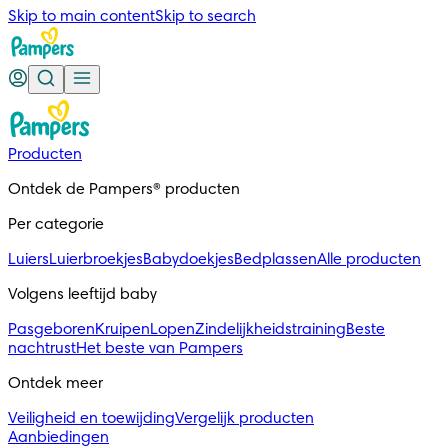
Skip to main content
Skip to search
Producten
Ontdek de Pampers® producten
Per categorie
Luiers
Luierbroekjes
Babydoekjes
Bedplassen
Alle producten
Volgens leeftijd baby
Pasgeboren
Kruipen
Lopen
Zindelijkheidstraining
Beste
nachtrust
Het beste van Pampers
Ontdek meer
Veiligheid en toewijding
Vergelijk producten
Aanbiedingen