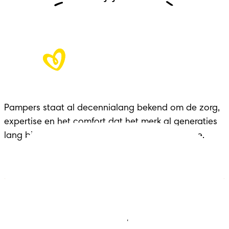
Pampers staat al decennialang bekend om de zorg, 
expertise en het comfort dat het merk al generaties 
lang biedt aan gezinnen in elke belangrijke fase.
Luiers
Contact met ons opnemen
Babydoekjes
Jobs
Algemene voorwaarden