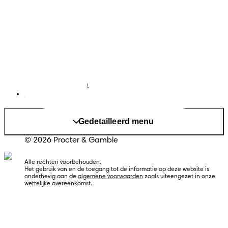
Privacy
Toegankelijkheidsverklaring
Cookies
Sitemap
Website PG
Taal
Nederlands
|
Frans
Land/regio wijzigen
Mijn Gegevens
Gedetailleerd menu
© 2026 Procter & Gamble
Alle rechten voorbehouden. 
Het gebruik van en de toegang tot de informatie op deze website is 
onderhevig aan de 
algemene voorwaarden
 zoals uiteengezet in onze 
wettelijke overeenkomst.