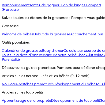
Remboursement
Tentez de gagner 1 an de langes Pampers
Grossesse
Suivez toutes les étapes de la grossesse ; Pampers vous guid
Grossesse
Prénoms de bébés
Début de la grossesse
Accouchement
Tous 
Outils populaires 
Calendrier de grossesse
Baby shower
Calculateur courbe de c
Tout sur la date d’anniversaire de votre bébé
Check-list valise
Parentalité
Découvrez les guides parentaux Pampers pour célébrer chaq
Articles sur les nouveau-nés et les bébés (0-12 mois)
Nouveau-né
Bébés prématurés
Développement du bébé
Tous 
Articles sur les tout-petits
Apprentissage de la propreté
Développement du tout-petit
So