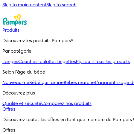
Skip to main content
Skip to search
Produits
Découvrez les produits Pampers®
Par catégorie
Langes
Couches-culottes
Lingettes
Pipi au lit
Tous les produits
Selon l'âge du bébé
Nouveau-né
Bébé qui rampe
Bébés marche
L'apprentissage d
Découvrez plus
Qualité et sécurité
Comparez nos produits
Offres
Découvrez toutes les offres en tant que membre de Pampers !
Offres