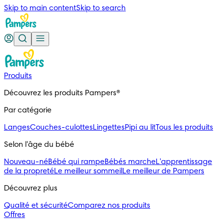
Skip to main content
Skip to search
Produits
Découvrez les produits Pampers®
Par catégorie
Langes
Couches-culottes
Lingettes
Pipi au lit
Tous les produits
Selon l'âge du bébé
Nouveau-né
Bébé qui rampe
Bébés marche
L'apprentissage
de la propreté
Le meilleur sommeil
Le meilleur de Pampers
Découvrez plus
Qualité et sécurité
Comparez nos produits
Offres