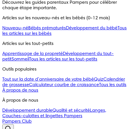
Découvrez les guides parentaux Pampers pour célébrer 
chaque étape importante.
Articles sur les nouveau-nés et les bébés (0-12 mois)
Nouveau-né
Bébés prématurés
Développement du bébé
Tous
les articles sur les bébés
Articles sur les tout-petits
Apprentissage de la propreté
Développement du tout-
petit
Sommeil
Tous les articles sur les tout-petits
Outils populaires 
Tout sur la date d’anniversaire de votre bébé
Quiz
Calendrier
de grossesse
Calculateur courbe de croissance
Tous les outils
À propos de nous
À propos de nous
Développement durable
Qualité et sécurité
Langes,
Couches-culottes et lingettes Pampers
Pampers Club