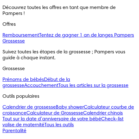
Découvrez toutes les offres en tant que membre de 
Pampers ! 
Offres
Remboursement
Tentez de gagner 1 an de langes Pampers
Grossesse
Suivez toutes les étapes de la grossesse ; Pampers vous 
guide à chaque instant.
Grossesse
Prénoms de bébés
Début de la
grossesse
Accouchement
Tous les articles sur la grossesse
Outils populaires 
Calendrier de grossesse
Baby shower
Calculateur courbe de
croissance
Calculateur de Grossesse
Calendrier chinois
Tout sur la date d’anniversaire de votre bébé
Check-list
valise de maternité
Tous les outils
Parentalité